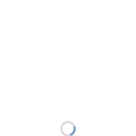
DEPÓSITOS A PLAZO: POR MONTOS
BAJOS AHORA SE CONSIGUE UN ALTO
RENDIMIENTO
...
LEER MÁS
BUSCAR
BUSCAR
Publicación líder en el mercado de la industria
microfinanciera peruana y el único medio en América
Latina.