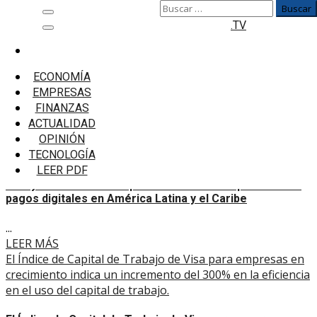
Buscar:
Saltar
Menú
.TV
al
principal
contenido
Inicio
América Latina y el Caribe
ECONOMÍA
EMPRESAS
América Latina y el Caribe
FINANZAS
ACTUALIDAD
Visa y Pomelo se unen para acelerar la adopción de los
OPINIÓN
pagos digitales en América Latina y el Caribe
TECNOLOGÍA
LEER PDF
Visa y Pomelo se unen para acelerar la adopción de los
pagos digitales en América Latina y el Caribe
...
LEER MÁS
El Índice de Capital de Trabajo de Visa para empresas en
crecimiento indica un incremento del 300% en la eficiencia
en el uso del capital de trabajo.