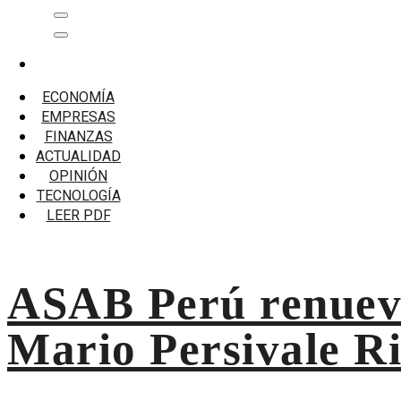
Saltar
Menú
al
principal
contenido
Inicio
ASAB Perú Renueva Su Consejo Directivo Y Designa 
ECONOMÍA
EMPRESAS
ASAB Perú Renueva Su Consejo
FINANZAS
Presidente Del Gremio De Cas
ACTUALIDAD
OPINIÓN
TECNOLOGÍA
ASAB Perú renueva su consejo directivo y designa a Mario
LEER PDF
ASAB Perú renueva 
Mario Persivale R