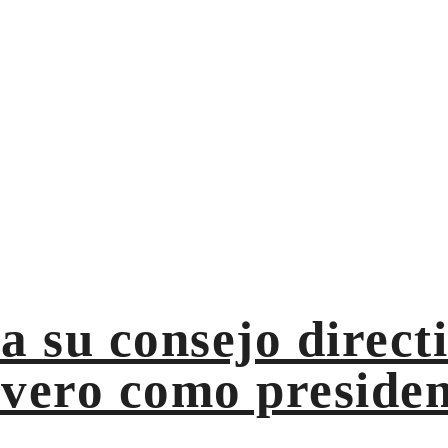
A Mario Persivale Rivero Como Presidente Del Gremio De C
 Directivo Y Designa A Mario 
as De Bolsa
 Persivale Rivero como presidente
su consejo directi
ivero como presiden