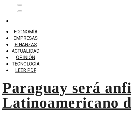
Saltar
Menú
al
principal
contenido
Inicio
ASOBAN
ECONOMÍA
EMPRESAS
ASOBAN
FINANZAS
ACTUALIDAD
Paraguay será anfitrión del Primer Congreso Latinoameric
OPINIÓN
TECNOLOGÍA
LEER PDF
Paraguay será anf
Latinoamericano de