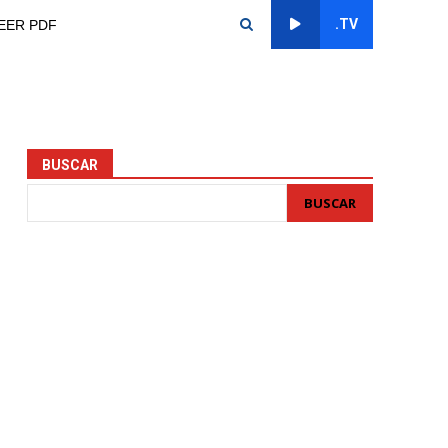
.TV
EER PDF
BUSCAR
BUSCAR