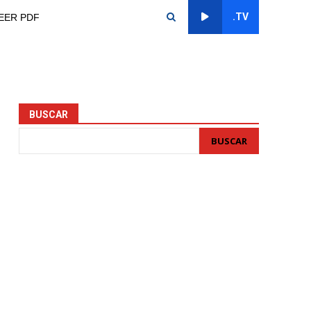
.TV
EER PDF
BUSCAR
BUSCAR