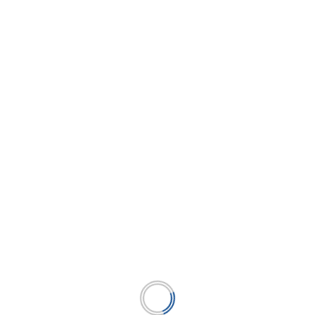
Perumin 2025: Becaria del Pronabec llevará
experiencias de biofortificación de cultivos
contra la desnutrición
...
LEER MÁS
BUSCAR
BUSCAR
Publicación líder en el mercado de la industria
microfinanciera peruana y el único medio en América
Latina.