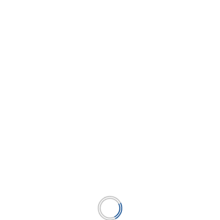
Bosques Amazónicos celebra el listado de sus
acciones comunes en la Bolsa de Valores de
Lima
...
LEER MÁS
BUSCAR
BUSCAR
Publicación líder en el mercado de la industria
microfinanciera peruana y el único medio en América
Latina.