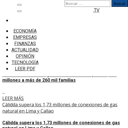
Buscar:
Saltar
Menú
.TV
al
principal
contenido
Inicio
Cálidda
ECONOMÍA
EMPRESAS
Cálidda
FINANZAS
ACTUALIDAD
CrediCálidda ha otorgado financiamiento por US$125
OPINIÓN
millones a más de 260 mil familias
TECNOLOGÍA
LEER PDF
CrediCálidda ha otorgado financiamiento por US$125
millones a más de 260 mil familias
...
LEER MÁS
Cálidda supera los 1,73 millones de conexiones de gas
natural en Lima y Callao
Cálidda supera los 1,73 millones de conexiones de gas