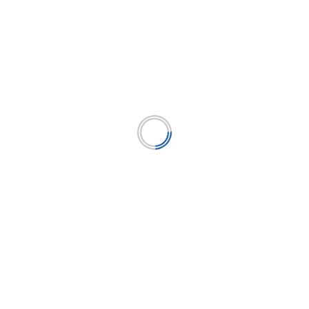
Premio Orgullo Emprendedor: Casa Pallay
...
LEER MÁS
BUSCAR
BUSCAR
Publicación líder en el mercado de la industria
microfinanciera peruana y el único medio en América
Latina.