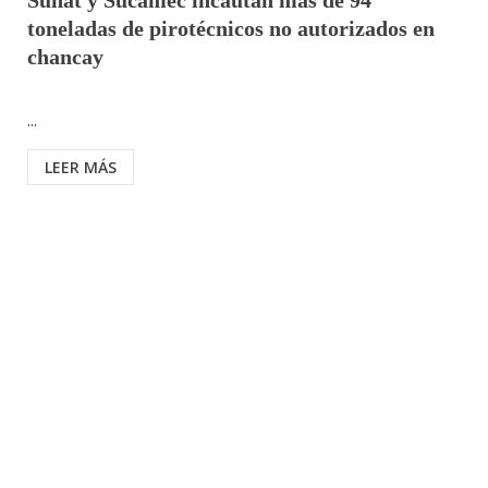
Sunat y Sucamec incautan más de 94
toneladas de pirotécnicos no autorizados en
chancay
...
LEER MÁS