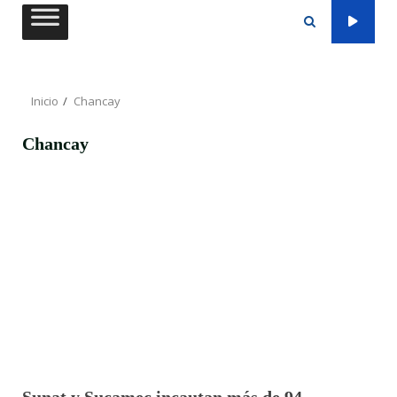
Saltar
al
contenido
Inicio
Chancay
Chancay