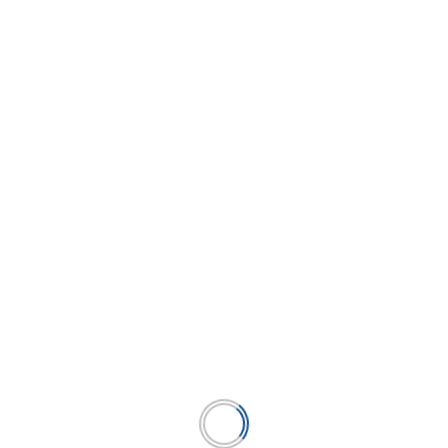
La CCL y 20 empresas peruanas participarán
en la Feria Cantón en China para buscar
opciones de importación
...
LEER MÁS
BUSCAR
BUSCAR
Publicación líder en el mercado de la industria
microfinanciera peruana y el único medio en América
Latina.