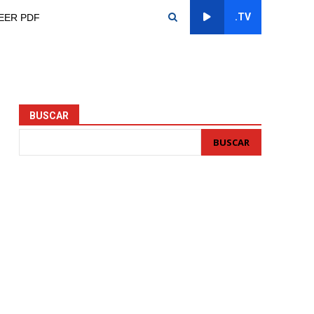
.TV
EER PDF
BUSCAR
BUSCAR