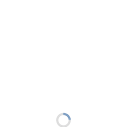
Caja Ica y solidaridad firman convenio
estratégico para fortalecer el financiamiento
responsable de la minería artesanal en el Perú
...
LEER MÁS
BUSCAR
BUSCAR
Publicación líder en el mercado de la industria
microfinanciera peruana y el único medio en América
Latina.