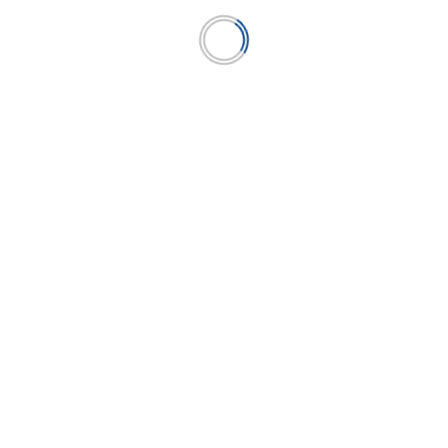
Asbanc, Asomif, FEPCMAC y Fenacrep se
unen para impulsar educación financiera y
ciberseguridad
...
LEER MÁS