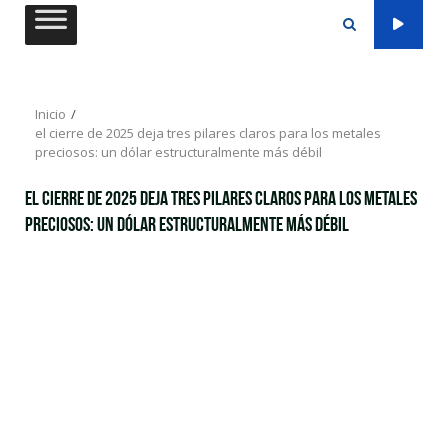
Saltar
al
contenido
Inicio
el cierre de 2025 deja tres pilares claros para los metales
preciosos: un dólar estructuralmente más débil
el cierre de 2025 deja tres pilares claros para los metales
preciosos: un dólar estructuralmente más débil