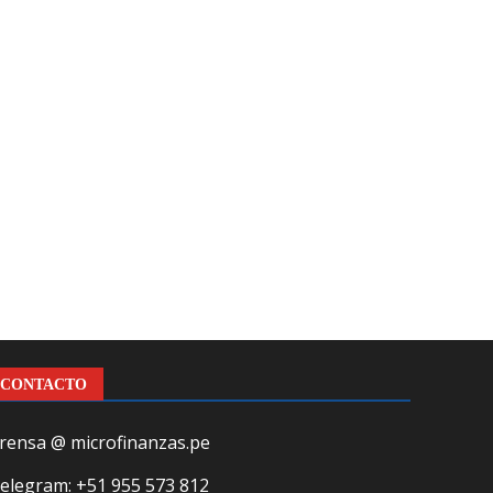
CONTACTO
rensa @ microfinanzas.pe
elegram: +51 955 573 812