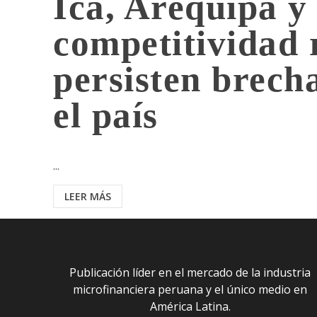
Ica, Arequipa y 
competitividad 
persisten brecha
el país
...
LEER MÁS
Publicación líder en el mercado de la industria
microfinanciera peruana y el único medio en
América Latina.