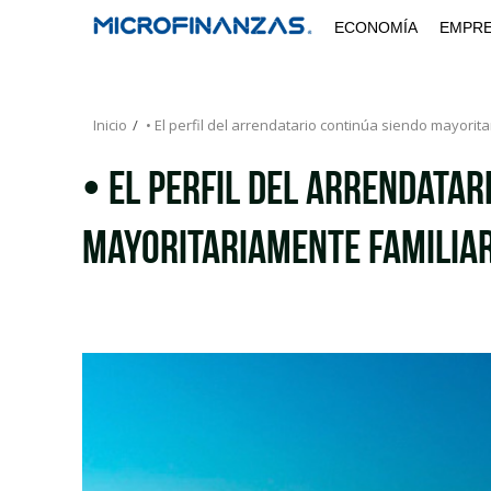
Saltar
ECONOMÍA
EMPR
al
contenido
Inicio
• El perfil del arrendatario continúa siendo mayorit
• El perfil del arrendatar
mayoritariamente familia