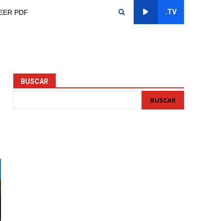
.TV
EER PDF
BUSCAR
BUSCAR