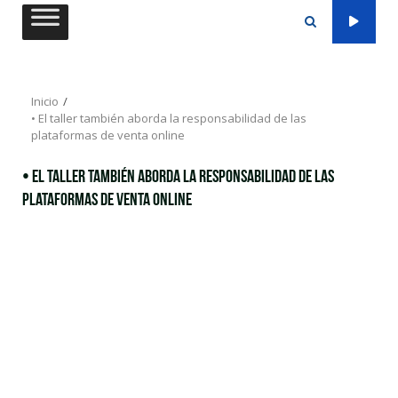
Saltar
al
contenido
Inicio
• El taller también aborda la responsabilidad de las
plataformas de venta online
• El taller también aborda la responsabilidad de las
plataformas de venta online