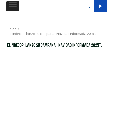
Saltar
al
contenido
Inicio
elIndecopi lanzó su campaña “Navidad informada 2025”.
elIndecopi lanzó su campaña “Navidad informada 2025”.