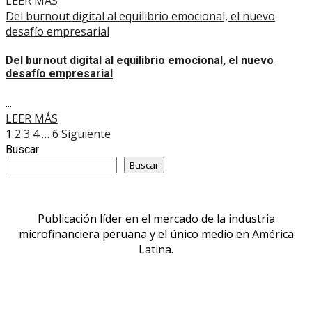
LEER MÁS
Del burnout digital al equilibrio emocional, el nuevo
desafío empresarial
Del burnout digital al equilibrio emocional, el nuevo
desafío empresarial
...
LEER MÁS
Paginación
1
2
3
4
…
6
Siguiente
Buscar
de
Buscar
entradas
Publicación líder en el mercado de la industria
microfinanciera peruana y el único medio en América
Latina.