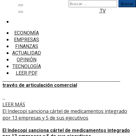
Buscar:
Saltar
Menú
.TV
al
principal
contenido
Inicio
Empresas
ECONOMÍA
EMPRESAS
Empresas
FINANZAS
ACTUALIDAD
La inserción internacional de la oferta amazónica a través
OPINIÓN
de articulación comercial
TECNOLOGÍA
LEER PDF
La inserción internacional de la oferta amazónica a
través de articulación comercial
...
LEER MÁS
El Indecopi sanciona cártel de medicamentos integrado
por 13 empresas y 5 de sus ejecutivos
El Indecopi sanciona cártel de medicamentos integrado