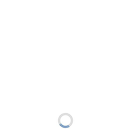
Pacífico Business School y la Escuela de
Gestión Pública de la UP anuncian el 1er
Encuentro Internacional Docente para la
enseñanza en postgrado
...
LEER MÁS
BUSCAR
BUSCAR
Publicación líder en el mercado de la industria
microfinanciera peruana y el único medio en
América Latina.