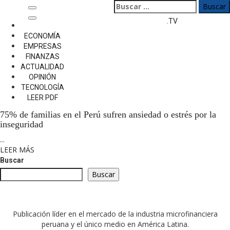
Saltar
Buscar:
Menú
al
.TV
principal
contenido
Inicio
ECONOMÍA
Familias en el Perú
EMPRESAS
FINANZAS
Familias en el Perú
ACTUALIDAD
OPINIÓN
TECNOLOGÍA
75% de familias en el Perú sufren ansiedad o estrés por la
LEER PDF
inseguridad
75% de familias en el Perú sufren ansiedad o estrés por la
inseguridad
...
LEER MÁS
Buscar
Buscar
Publicación líder en el mercado de la industria microfinanciera
peruana y el único medio en América Latina.