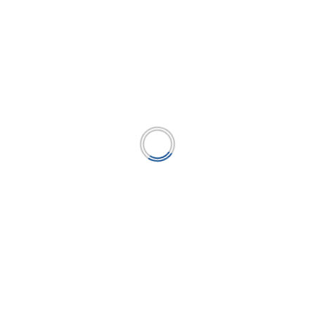
tendrán los peruanos en la temporada de
descuentos de fin de año
...
LEER MÁS
BUSCAR
BUSCAR
Publicación líder en el mercado de la industria
microfinanciera peruana y el único medio en América
Latina.