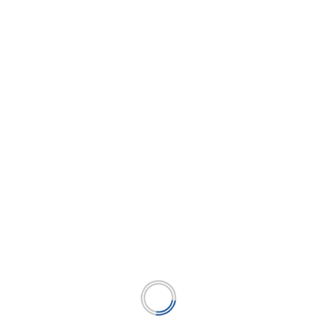
impulsado por turismo y reactivación
económica
...
LEER MÁS