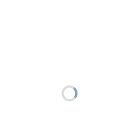
años, la 56°
 de Felaban