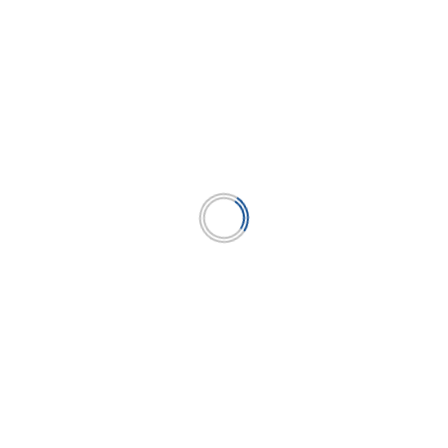
inPERU concluye con éxito Roadshow en
Europa y confirma interés de inversionistas
extranjeros por el Perú
...
LEER MÁS
BUSCAR
BUSCAR
Publicación líder en el mercado de la industria
microfinanciera peruana y el único medio en América
Latina.