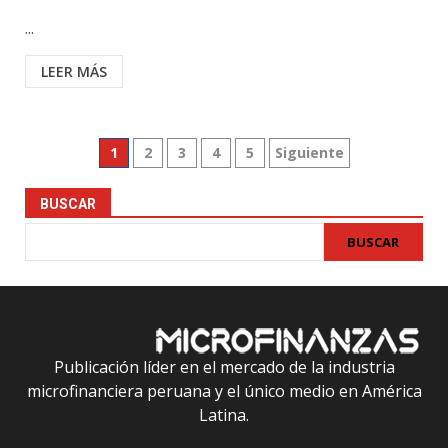
...
LEER MÁS
Paginación
1
2
3
4
5
Siguiente
de
BUSCAR
entradas
BUSCAR
Publicación líder en el mercado de la industria
microfinanciera peruana y el único medio en América
Latina.