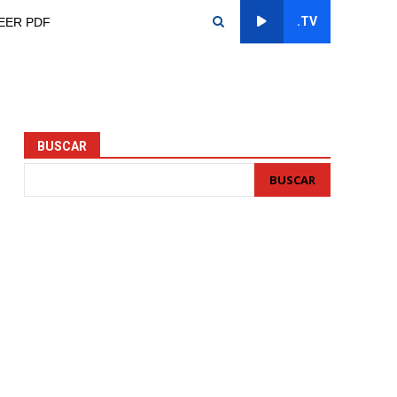
.TV
EER PDF
BUSCAR
BUSCAR