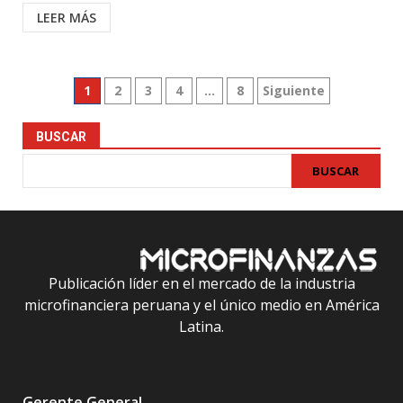
LEER MÁS
Paginación
1
2
3
4
…
8
Siguiente
de
BUSCAR
entradas
BUSCAR
Publicación líder en el mercado de la industria
microfinanciera peruana y el único medio en América
Latina.
Gerente General