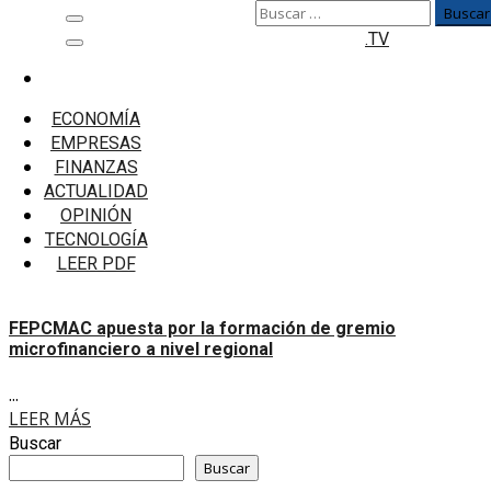
Buscar:
Saltar
Menú
.TV
al
principal
contenido
Inicio
Macario Armando Rosales Rosa
ECONOMÍA
EMPRESAS
Macario Armando Rosales
FINANZAS
Rosa
ACTUALIDAD
OPINIÓN
TECNOLOGÍA
FEPCMAC apuesta por la formación de gremio
LEER PDF
microfinanciero a nivel regional
FEPCMAC apuesta por la formación de gremio
microfinanciero a nivel regional
...
LEER MÁS
Buscar
Buscar