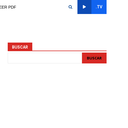
.TV
EER PDF
BUSCAR
BUSCAR