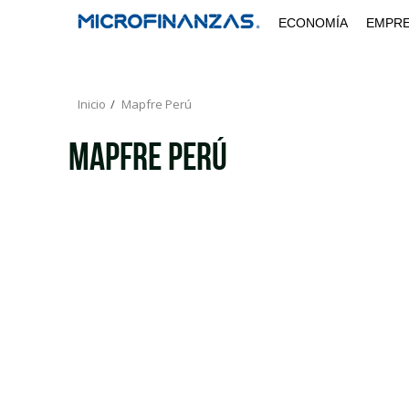
Saltar
ECONOMÍA
EMPR
al
contenido
Inicio
Mapfre Perú
Mapfre Perú