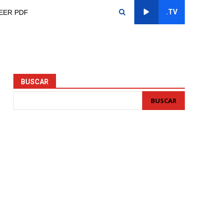
.TV
EER PDF
BUSCAR
BUSCAR