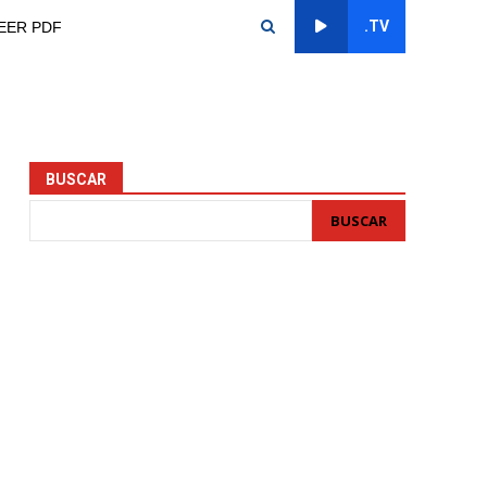
.TV
EER PDF
BUSCAR
BUSCAR