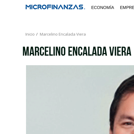
Saltar
ECONOMÍA
EMPR
al
contenido
Inicio
Marcelino Encalada Viera
Marcelino Encalada Viera