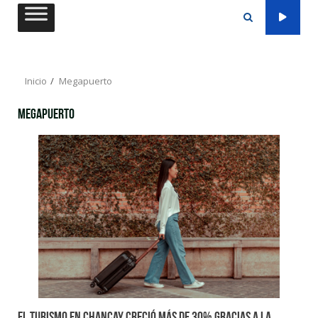
Saltar
al
contenido
Inicio
Megapuerto
Megapuerto