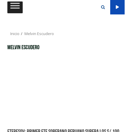
Saltar
al
contenido
Inicio
Melvin Escudero
Melvin Escudero