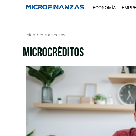
Saltar
ECONOMÍA
EMPR
al
contenido
Inicio
Microcréditos
Microcréditos