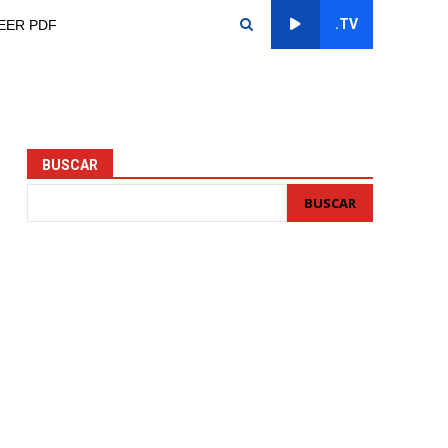
.TV
EER PDF
BUSCAR
BUSCAR