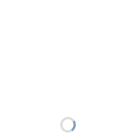
Algunos comentarios para el gobierno del
Directorio en las instituciones financieras
...
LEER MÁS
BUSCAR
BUSCAR
Publicación líder en el mercado de la industria
microfinanciera peruana y el único medio en América
Latina.