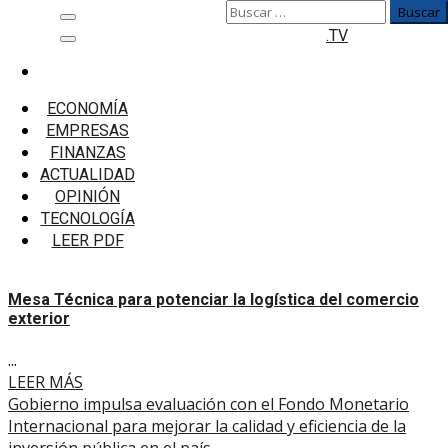
Buscar:
Saltar
Menú
.TV
al
principal
contenido
Inicio
Ministerio de Economía y Finanzas
ECONOMÍA
EMPRESAS
Ministerio de Economía y
FINANZAS
Finanzas
ACTUALIDAD
OPINIÓN
TECNOLOGÍA
Mesa Técnica para potenciar la logística del comercio
LEER PDF
exterior
Mesa Técnica para potenciar la logística del comercio
exterior
...
LEER MÁS
Gobierno impulsa evaluación con el Fondo Monetario
Internacional para mejorar la calidad y eficiencia de la
inversión pública en el país