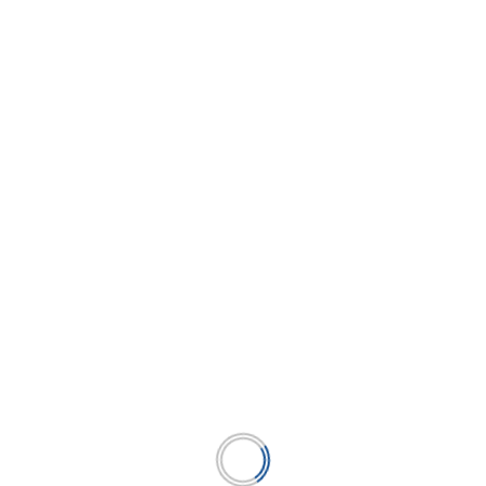
Minka busca facilitar la interoperabilidad de
medios de pago en el sistema financiero en
Perú
...
LEER MÁS
BUSCAR
BUSCAR
Publicación líder en el mercado de la industria
microfinanciera peruana y el único medio en América
Latina.