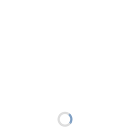
EdTechs y emprendedores: Apuesta por la
competitividad
...
LEER MÁS
BUSCAR
BUSCAR
Publicación líder en el mercado de la industria
microfinanciera peruana y el único medio en América
Latina.