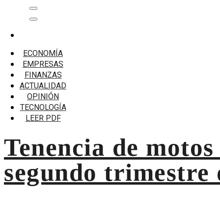
Saltar
Menú
al
principal
contenido
Inicio
Motos
ECONOMÍA
EMPRESAS
Motos
FINANZAS
ACTUALIDAD
Tenencia de motos alcanza su máximo histórico en el segu
OPINIÓN
TECNOLOGÍA
LEER PDF
Tenencia de motos 
segundo trimestre 