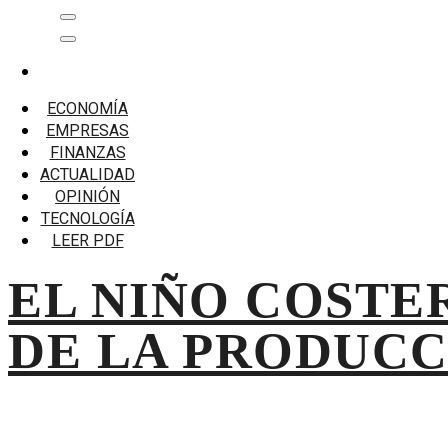
Saltar
Menú
al
principal
contenido
Inicio
Niño Costero
ECONOMÍA
EMPRESAS
Niño Costero
FINANZAS
ACTUALIDAD
EL NIÑO COSTERO VIENE PERJUDICANDO AL 30% DE LA
OPINIÓN
TECNOLOGÍA
LEER PDF
EL NIÑO COSTE
DE LA PRODUC