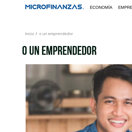
Saltar
ECONOMÍA
EMPR
al
contenido
Inicio
o un emprendedor
o un emprendedor