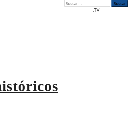
Buscar:
.TV
istóricos