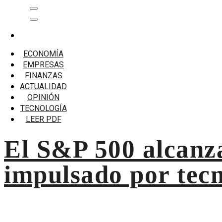
Saltar
Menú
al
principal
contenido
Inicio
OpenAI
ECONOMÍA
EMPRESAS
OpenAI
FINANZAS
ACTUALIDAD
El S&P 500 alcanza nuevos máximos históricos impulsado 
OPINIÓN
TECNOLOGÍA
LEER PDF
El S&P 500 alcanz
impulsado por tec