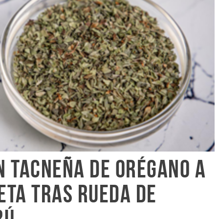
n tacneña de orégano a
eta tras rueda de