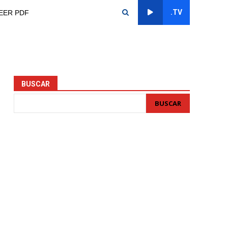
.TV
EER PDF
BUSCAR
BUSCAR