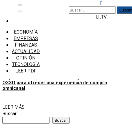
Saltar
Menú
Buscar:
al
principal
.TV
contenido
Inicio
OXXO
ECONOMÍA
EMPRESAS
OXXO
FINANZAS
ACTUALIDAD
Yape lanzó su primera tienda insignia en alianza con
OPINIÓN
OXXO para ofrecer una experiencia de compra omnicanal
TECNOLOGÍA
LEER PDF
Yape lanzó su primera tienda insignia en alianza con
OXXO para ofrecer una experiencia de compra
omnicanal
...
LEER MÁS
Buscar
Buscar