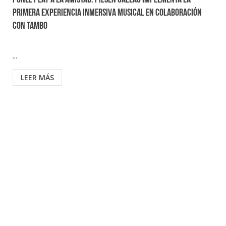
Ponle Play a la Amistad: Pilsen Callao implementa la
primera experiencia inmersiva musical en colaboración
con Tambo
...
LEER MÁS