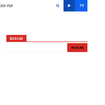
.TV
EER PDF
BUSCAR
BUSCAR