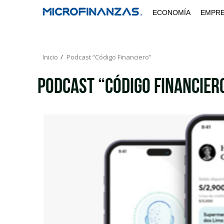
Saltar
ECONOMÍA
EMPR
al
contenido
Inicio
Podcast “Código Financiero”
Podcast “Código Financier